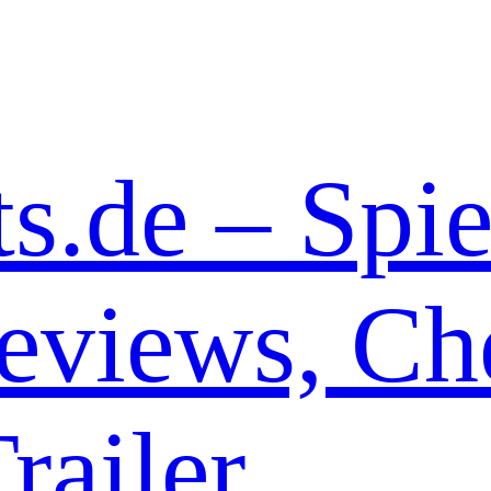
s.de – Spie
eviews, Che
railer