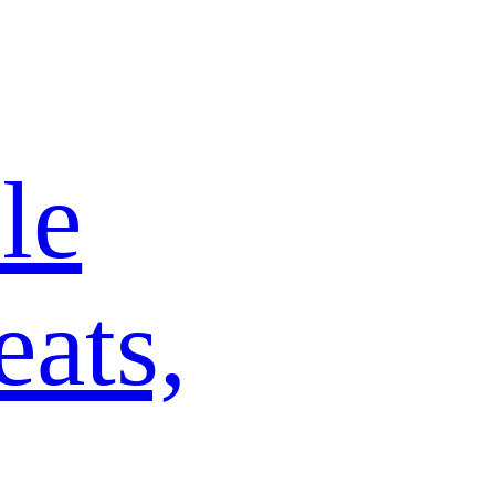
le
ats,