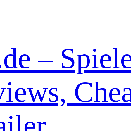
de – Spiel
iews, Chea
iler